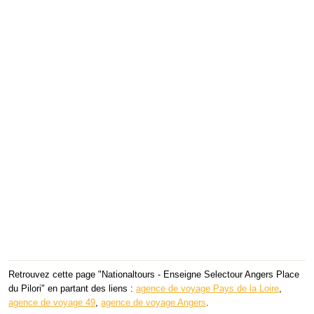
Retrouvez cette page "Nationaltours - Enseigne Selectour Angers Place
du Pilori" en partant des liens :
agence de voyage Pays de la Loire
,
agence de voyage 49
,
agence de voyage Angers
.