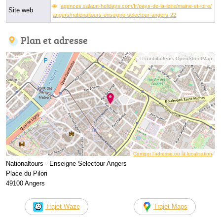
agences.salaun-holidays.com/fr/pays-de-la-loire/maine-et-loire/
Site web
angers/nationaltours-enseigne-selectour-angers-22
Plan et adresse
© contributeurs OpenStreetMap
Corriger l’adresse ou la localisation
Nationaltours - Enseigne Selectour Angers
Place du Pilori
49100 Angers
Trajet Waze
Trajet Maps