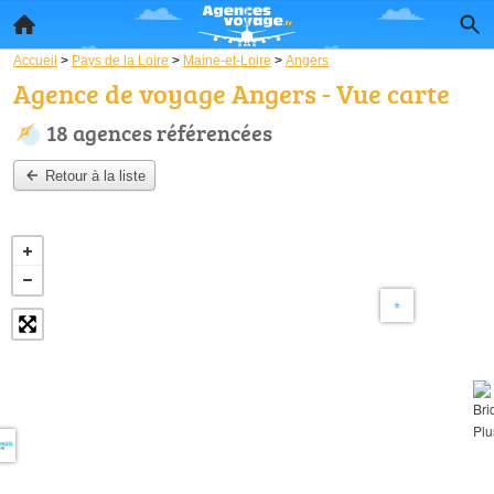
Accueil
>
Pays de la Loire
>
Maine-et-Loire
>
Angers
Agence de voyage Angers - Vue carte
18 agences référencées
Retour à la liste