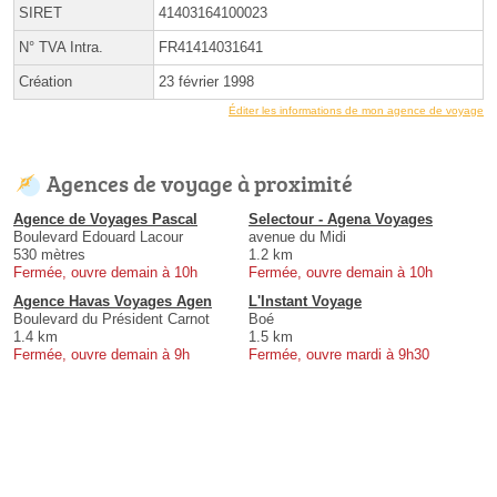
SIRET
41403164100023
N° TVA Intra.
FR41414031641
Création
23 février 1998
Éditer les informations de mon agence de voyage
Agences de voyage à proximité
Agence de Voyages Pascal
Selectour - Agena Voyages
Boulevard Edouard Lacour
avenue du Midi
530 mètres
1.2 km
Fermée, ouvre demain à 10h
Fermée, ouvre demain à 10h
Agence Havas Voyages Agen
L'Instant Voyage
Boulevard du Président Carnot
Boé
1.4 km
1.5 km
Fermée, ouvre demain à 9h
Fermée, ouvre mardi à 9h30