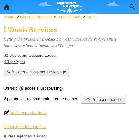
Accueil
>
Nouvelle-Aquitaine
>
Lot-et-Garonne
>
Agen
L'Oasis Services
Cette fiche présente "L'Oasis Services", agence de voyage située
boulevard edouard lacour
, 47000 Agen.
32 Boulevard Edouard Lacour
47000 Agen
📞 Appeler cet agence de voyage
Offres :
accès
PMR
(parking)
2 personnes
recommandent
cette agence.
Je recommande
Améliorer cette fiche
Renseigner les horaires
Autres agences à Agen