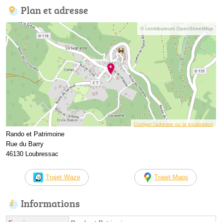
Plan et adresse
© contributeurs OpenStreetMap
Corriger l’adresse ou la localisation
Rando et Patrimoine
Rue du Barry
46130 Loubressac
Trajet Waze
Trajet Maps
Informations