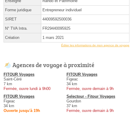
Enseigne
Rando et Patrimoine
Forme juridique
Entrepreneur individuel
SIRET
44009592500036
N° TVA Intra.
FR29440095925
Création
1 mars 2021
Éditer les informations de mon agence de voyage
Agences de voyage à proximité
FITOUR Voyages
FITOUR Voyages
Saint-Céré
Figeac
7 km
34 km
Fermée, ouvre lundi à 9h00
Fermée, ouvre demain à 9h
FITOUR Voyages
Selectour - Fitour Voyages
Figeac
Gourdon
34 km
37 km
Ouverte jusqu'à 19h
Fermée, ouvre demain à 9h