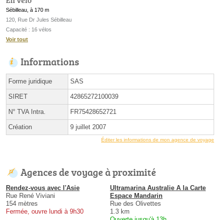
Sébilleau, à 170 m
120, Rue Dr Jules Sébilleau
Capacité : 16 vélos
Voir tout
Informations
Forme juridique
SAS
SIRET
42865272100039
N° TVA Intra.
FR75428652721
Création
9 juillet 2007
Éditer les informations de mon agence de voyage
Agences de voyage à proximité
Rendez-vous avec l'Asie
Ultramarina Australie A la Carte
Rue René Viviani
Espace Mandarin
154 mètres
Rue des Olivettes
Fermée, ouvre lundi à 9h30
1.3 km
Ouverte jusqu'à 13h