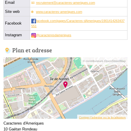
Email
recrutementⓐcaracteres-ameriques.com
Site web
www.caracteres-ameriques.com
facebook.com/pages/Caracteres-dAmeriques/1901414263437
Facebook
551
Instagram
@caracteresdameriques
Plan et adresse
© contributeurs OpenStreetMap
Corriger l’adresse ou la localisation
Caracteres d'Ameriques
10 Gaétan Rondeau