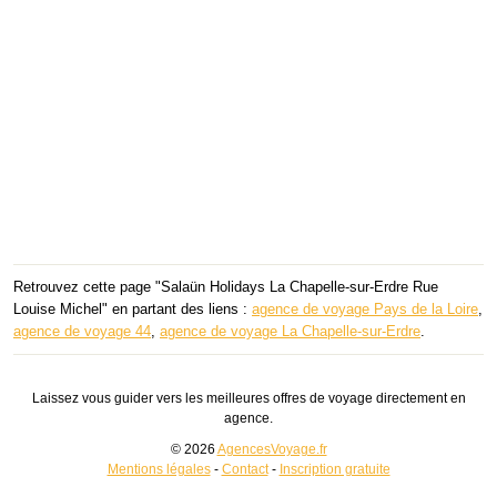
Retrouvez cette page "Salaün Holidays La Chapelle-sur-Erdre Rue
Louise Michel" en partant des liens :
agence de voyage Pays de la Loire
,
agence de voyage 44
,
agence de voyage La Chapelle-sur-Erdre
.
Laissez vous guider vers les meilleures offres de voyage directement en
agence.
© 2026
AgencesVoyage.fr
Mentions légales
-
Contact
-
Inscription gratuite