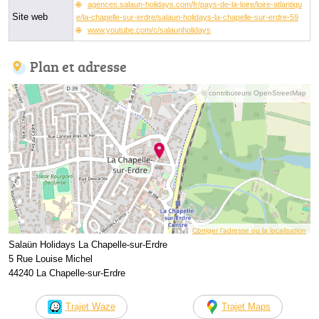
agences.salaun-holidays.com/fr/pays-de-la-loire/loire-atlantiqu
Site web
e/la-chapelle-sur-erdre/salaun-holidays-la-chapelle-sur-erdre-59
www.youtube.com/c/salaunholidays
Plan et adresse
© contributeurs OpenStreetMap
Corriger l’adresse ou la localisation
Salaün Holidays La Chapelle-sur-Erdre
5 Rue Louise Michel
44240 La Chapelle-sur-Erdre
Trajet Waze
Trajet Maps