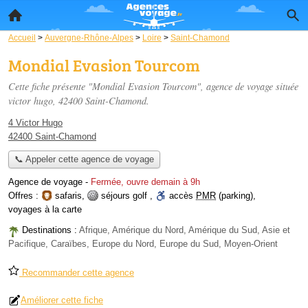
Accueil
>
Auvergne-Rhône-Alpes
>
Loire
>
Saint-Chamond
Mondial Evasion Tourcom
Cette fiche présente "Mondial Evasion Tourcom", agence de voyage située
victor hugo
, 42400 Saint-Chamond.
4 Victor Hugo
42400 Saint-Chamond
📞 Appeler cette agence de voyage
Agence de voyage
-
Fermée, ouvre demain à 9h
Offres :
safaris
,
séjours golf
,
accès
PMR
(parking)
,
voyages à la carte
Destinations :
Afrique, Amérique du Nord, Amérique du Sud, Asie et
Pacifique, Caraïbes, Europe du Nord, Europe du Sud, Moyen-Orient
Recommander cette agence
Améliorer cette fiche