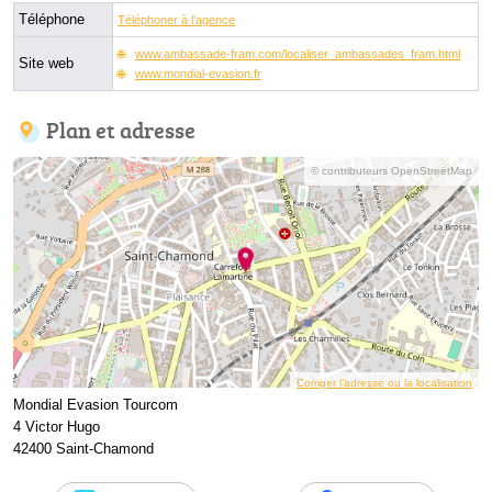
Téléphone
Téléphoner à l'agence
www.ambassade-fram.com/localiser_ambassades_fram.html
Site web
www.mondial-evasion.fr
Plan et adresse
© contributeurs OpenStreetMap
Corriger l’adresse ou la localisation
Mondial Evasion Tourcom
4 Victor Hugo
42400 Saint-Chamond