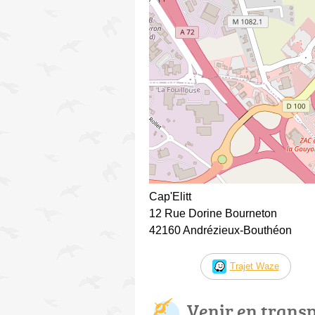
Cap'Elitt
12 Rue Dorine Bourneton
42160 Andrézieux-Bouthéon
Trajet Waze
Venir en trans