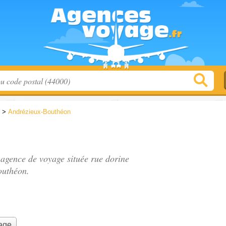
>
Andrézieux-Bouthéon
, agence de voyage située
rue dorine
outhéon.
yage