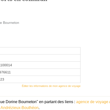
e Bourneton
1100014
976611
023
Éditer les informations de mon agence de voyage
Rue Dorine Bourneton" en partant des liens :
agence de voyage
 Andrézieux-Bouthéon
.