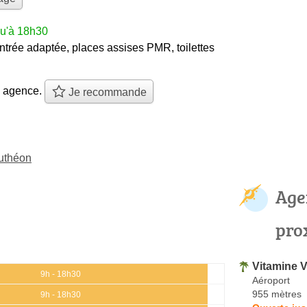
qu'à 18h30
ntrée adaptée, places assises PMR, toilettes
e agence.
Je recommande
uthéon
Age
pro
Vitamine 
9h - 18h30
Aéroport
955 mètres
9h - 18h30