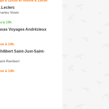
qu'à 12h30 et rouvre à 13h30
.Leclerc
arles Voisin
qu'à 19h
vas Voyages Andrézieux
re à 14h
ilibert Saint-Just-Saint-
aint-Rambert
re à 14h