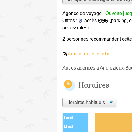
Agence de voyage
-
Ouverte jus
Offres :
accès
PMR
(parking, e
accessibles)
2 personnes
recommandent
cett
Améliorer cette fiche
Autres agences à Andrézieux-Bo
Horaires
Lundi
Mardi