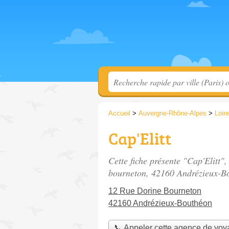
Accueil
>
Auvergne-Rhône-Alpes
>
Loire
Cap'Elitt
Cette fiche présente "Cap'Elitt"
bourneton
, 42160 Andrézieux-B
12 Rue Dorine Bourneton
42160 Andrézieux-Bouthéon
📞 Appeler cette agence de vo