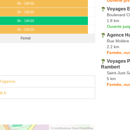
Ouverte jus
9h - 18h30
Voyages E
9h - 18h30
Boulevard Ch
1.8 km
9h - 18h30
Ouverte jus
9h - 18h30
Agence Ha
Fermé
Rue Molière
2.2 km
Fermée, ouv
Voyages Ph
Rambert
Saint-Just-S
5 km
l'agence
Fermée, ouv
t.fr
© contributeurs OpenStreetMap