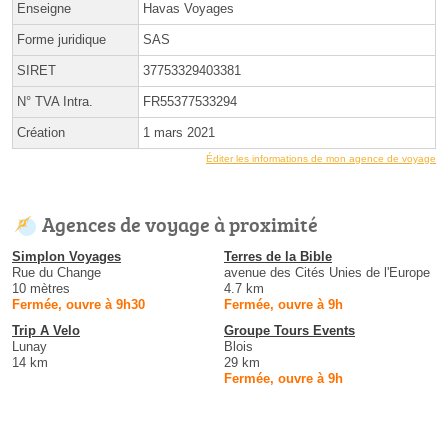
Enseigne
Havas Voyages
Forme juridique
SAS
SIRET
37753329403381
N° TVA Intra.
FR55377533294
Création
1 mars 2021
Éditer les informations de mon agence de voyage
Agences de voyage à proximité
Simplon Voyages
Terres de la Bible
Rue du Change
avenue des Cités Unies de l'Europe
10 mètres
4.7 km
Fermée, ouvre à 9h30
Fermée, ouvre à 9h
Trip A Velo
Groupe Tours Events
Lunay
Blois
14 km
29 km
Fermée, ouvre à 9h