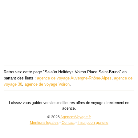
Retrouvez cette page "Salaün Holidays Voiron Place Saint-Bruno" en
partant des liens :
agence de voyage Auvergne-Rhône-Alpes
,
agence de
voyage 38
,
agence de voyage Voiron
.
Laissez vous guider vers les meilleures offres de voyage directement en
agence.
© 2026
AgencesVoyage.fr
Mentions légales
-
Contact
-
Inscription gratuite