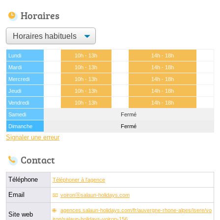
Horaires
Lundi
10h - 13h
14h - 18h
Mardi
10h - 13h
14h - 18h
Mercredi
10h - 13h
14h - 18h
Jeudi
10h - 13h
14h - 18h
Vendredi
10h - 13h
14h - 18h
Samedi
Fermé
Dimanche
Fermé
Signaler une erreur
Contact
Téléphone
Téléphoner à l'agence
Email
voironⓐsalaun-holidays.com
agences.salaun-holidays.com/fr/auvergne-rhone-alpes/isere/vo
Site web
iron/salaun-holidays-voiron-156