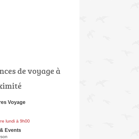
nces de voyage à
ximité
res Voyage
re lundi à 9h00
 & Events
yson