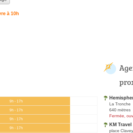
re à 10h
Age
pro
Hemisphe
9h - 17h
La Tronche
640 mètres
9h - 17h
Fermée, ouv
9h - 17h
KM Travel
9h - 17h
place Clave