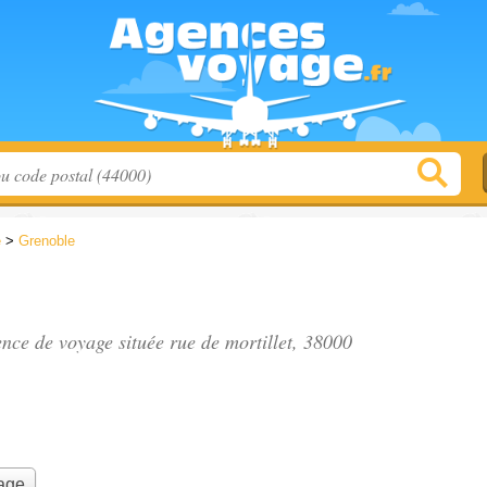
e
>
Grenoble
gence de voyage située
rue de mortillet
, 38000
yage