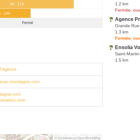
1.2 km
9h - 17h
Fermée, ouv
 - 14h
Agence P
Fermé
Grande Rue
1.3 km
Fermée, ouv
Ensolia V
Saint-Martin
1.5 km
l'agence
erac-montagne.com
tagne.com
nisation.com
© contributeurs OpenStreetMap