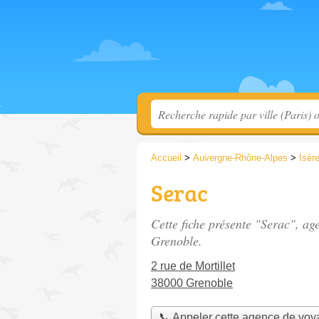
Accueil
>
Auvergne-Rhône-Alpes
>
Isèr
Serac
Cette fiche présente "Serac", a
Grenoble.
2 rue de Mortillet
38000 Grenoble
📞 Appeler cette agence de vo