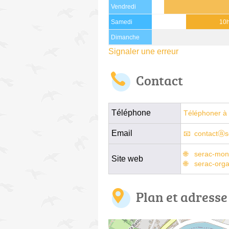
Vendredi
Samedi
10h
Dimanche
Signaler une erreur
Contact
Téléphone
Téléphoner à 
Email
contactⓐs
serac-mon
Site web
serac-orga
Plan et adresse