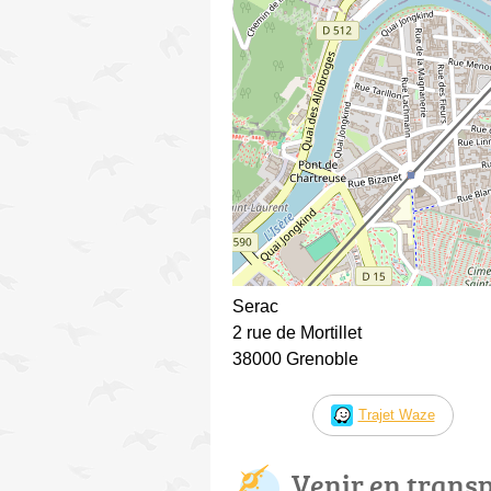
Serac
2 rue de Mortillet
38000 Grenoble
Trajet Waze
Venir en trans