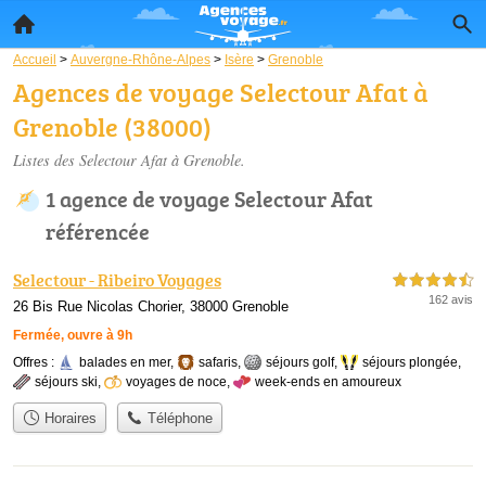
Accueil
>
Auvergne-Rhône-Alpes
>
Isère
>
Grenoble
Agences de voyage Selectour Afat à
Grenoble (38000)
Listes des Selectour Afat à Grenoble.
1 agence de voyage Selectour Afat
référencée
Selectour - Ribeiro Voyages
4,5 étoiles sur 5
162 avis
26 Bis Rue Nicolas Chorier, 38000 Grenoble
Fermée, ouvre à 9h
Offres :
balades en mer
,
safaris
,
séjours golf
,
séjours plongée
,
séjours ski
,
voyages de noce
,
week-ends en amoureux
Horaires
Téléphone