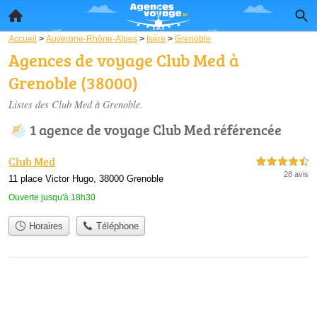
Accueil
>
Auvergne-Rhône-Alpes
>
Isère
>
Grenoble
Agences de voyage Club Med à
Grenoble (38000)
Listes des Club Med à Grenoble.
1 agence de voyage Club Med référencée
Club Med
4,5 étoiles sur 5
28 avis
11 place Victor Hugo, 38000 Grenoble
Ouverte jusqu'à 18h30
Horaires
Téléphone