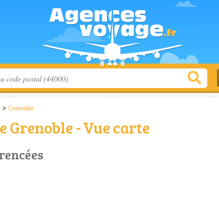
e
>
Grenoble
 Grenoble - Vue carte
érencées