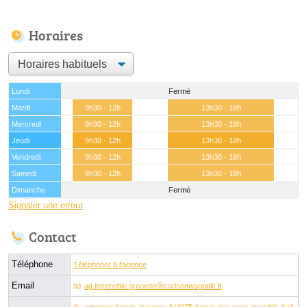
Horaires
Lundi
Fermé
Mardi
9h30 - 12h
13h30 - 18h
Mercredi
9h30 - 12h
13h30 - 18h
Jeudi
9h30 - 12h
13h30 - 18h
Vendredi
9h30 - 12h
13h30 - 18h
Samedi
9h30 - 12h
13h30 - 18h
Dimanche
Fermé
Signaler une erreur
Contact
Téléphone
Téléphoner à l'agence
Email
ag.ltgrenoble.grenetteⓐcarlsonwagonlit.fr
agences.havas-voyages.fr/4075-havas-voyages-grenoble-ball