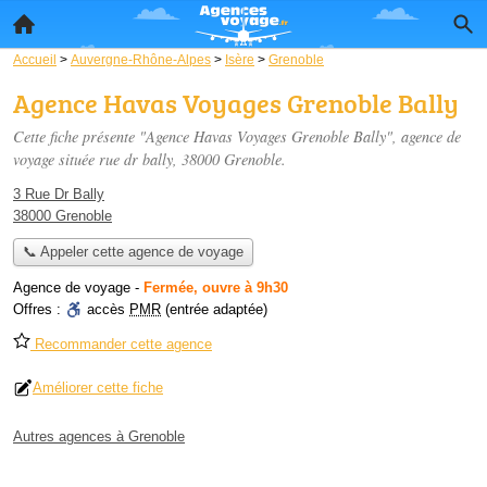
Accueil
>
Auvergne-Rhône-Alpes
>
Isère
>
Grenoble
Agence Havas Voyages Grenoble Bally
Cette fiche présente "Agence Havas Voyages Grenoble Bally", agence de
voyage située
rue dr bally
, 38000 Grenoble.
3 Rue Dr Bally
38000 Grenoble
📞 Appeler cette agence de voyage
Agence de voyage
-
Fermée, ouvre à 9h30
Offres :
accès
PMR
(entrée adaptée)
Recommander cette agence
Améliorer cette fiche
Autres agences à Grenoble