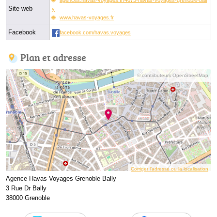
Site web
y
www.havas-voyages.fr
Facebook
facebook.com/havas.voyages
Plan et adresse
© contributeurs OpenStreetMap
Corriger l’adresse ou la localisation
Agence Havas Voyages Grenoble Bally
3 Rue Dr Bally
38000 Grenoble