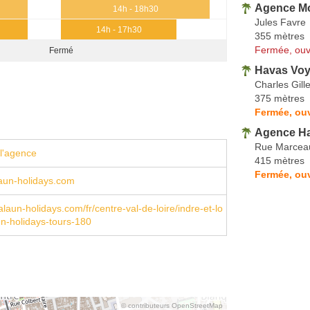
Agence M
14h - 18h30
Jules Favre
14h - 17h30
355 mètres
Fermée, ouv
Fermé
Havas Vo
Charles Gill
375 mètres
Fermée, ouv
Agence Ha
Rue Marcea
l'agence
415 mètres
Fermée, ou
aun-holidays.com
laun-holidays.com/fr/centre-val-de-loire/indre-et-lo
un-holidays-tours-180
© contributeurs OpenStreetMap