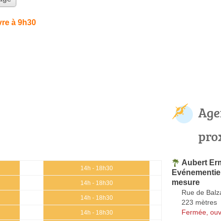
re à 9h30
Age
pro
Aubert Erm
14h - 18h30
Evénementiel
mesure
14h - 18h30
Rue de Balz
14h - 18h30
223 mètres
Fermée, ouv
14h - 18h30