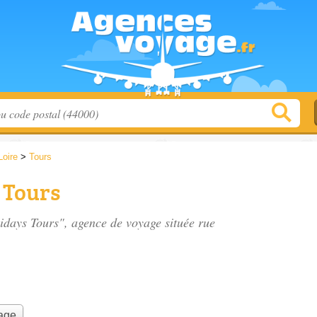
Loire
>
Tours
 Tours
lidays Tours", agence de voyage située
rue
yage