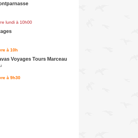
ontparnasse
re lundi à 10h00
yages
e
re à 10h
vas Voyages Tours Marceau
u
vre à 9h30