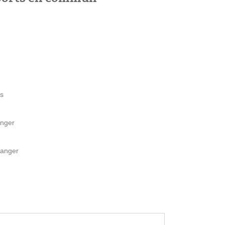
ès
anger
ranger