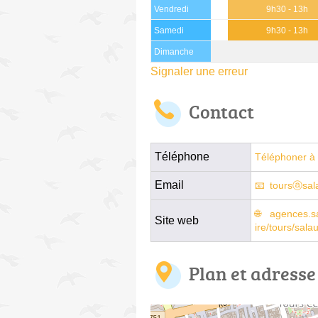
Vendredi
9h30 - 13h
Samedi
9h30 - 13h
Dimanche
Signaler une erreur
Contact
Téléphone
Téléphoner à 
Email
toursⓐsal
agences.sa
Site web
ire/tours/sala
Plan et adresse