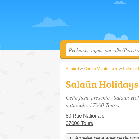
Accueil
>
Centre-Val de Loire
>
Indre-et-
Salaün Holidays
Cette fiche présente "Salaün Ho
nationale
, 37000 Tours.
80 Rue Nationale
37000 Tours
📞 Appeler cette agence de vo