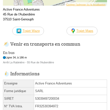
Corriger l’adresse ou la localisation
Active France Adventures
45 Rue de l'Auberdière
37510 Saint-Genouph
Trajet Waze
Trajet Maps
Venir en transports en commun
En bus
Ligne 34, à 186 m
Arrêt La Rabinière - 55 Rue de l'Auberdière
Informations
Enseigne
Active France Adventures
Forme juridique
SARL
SIRET
53039497200034
N° TVA Intra.
FR32530394972