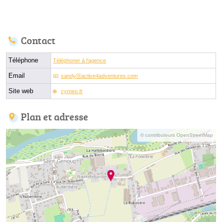
Contact
Téléphone
Téléphoner à l'agence
Email
sandyⓐactive4adventures.com
Site web
cyrpeo.fr
Plan et adresse
© contributeurs OpenStreetMap