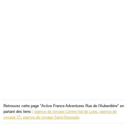
Retrouvez cette page "Active France Adventures Rue de l'Auberdière" en
partant des liens :
agence de voyage Centre-Val de Loire
,
agence de
voyage 37
,
agence de voyage Saint-Genouph
.