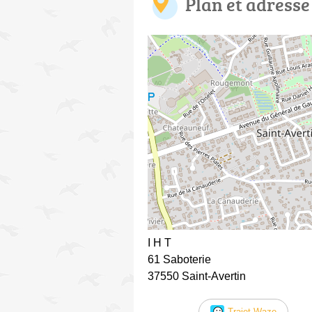
Plan et adresse
I H T
61 Saboterie
37550 Saint-Avertin
Trajet Waze