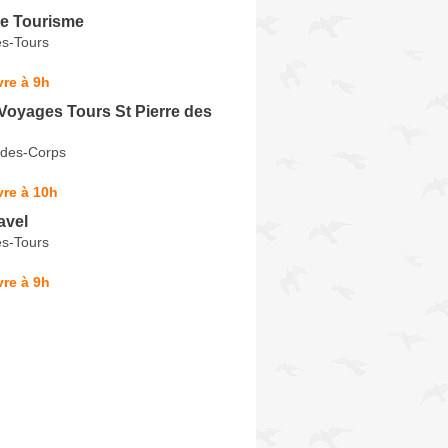
re Tourisme
s-Tours
re à 9h
Voyages Tours St Pierre des
-des-Corps
re à 10h
avel
s-Tours
re à 9h