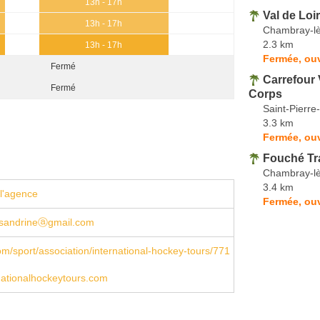
13h - 17h
Val de Loi
13h - 17h
Chambray-lè
2.3 km
13h - 17h
Fermée, ouv
Fermé
Carrefour 
Fermé
Corps
Saint-Pierre
3.3 km
Fermée, ouv
Fouché Tr
Chambray-lè
3.4 km
l'agence
Fermée, ouv
.sandrineⓐgmail.com
m/sport/association/international-hockey-tours/771
nationalhockeytours.com