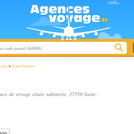
Loire
>
Saint-Avertin
ence de voyage située
saboterie
, 37550 Saint-
yage