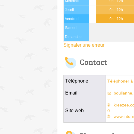
Mercredi
9h - 12h
Jeudi
9h - 12h
Vendredi
9h - 12h
Samedi
Dimanche
Signaler une erreur
Contact
Téléphone
Téléphoner à 
Email
boulianne
kreezee.co
Site web
0
www.inter