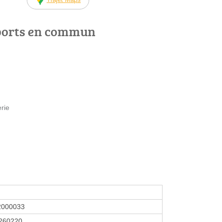
ports en commun
rie
2000033
260220