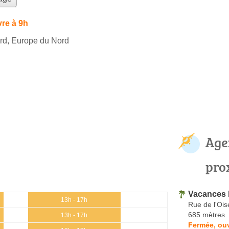
re à 9h
rd, Europe du Nord
Age
pro
Vacances L
13h - 17h
Rue de l'Ois
685 mètres
13h - 17h
Fermée, ouv