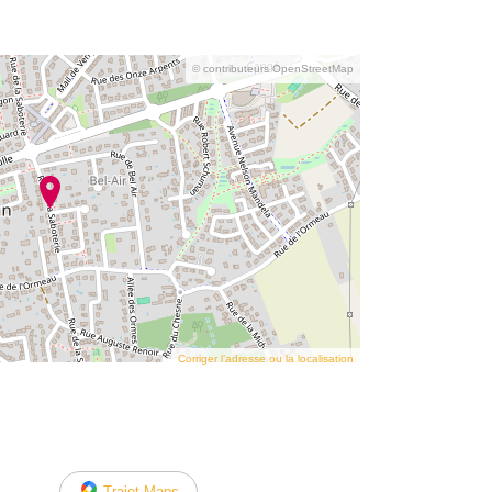
© contributeurs OpenStreetMap
Corriger l’adresse ou la localisation
Trajet Maps