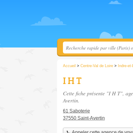
Accueil
>
Centre-Val de Loire
>
Indre-et-
I H T
Cette fiche présente "I H T", ag
Avertin.
61 Saboterie
37550 Saint-Avertin
📞 Appeler cette agence de vo