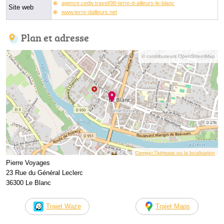
agence.cediv.travel/98-terre-d-ailleurs-le-blanc
Site web
www.terre-dailleurs.net
Plan et adresse
© contributeurs OpenStreetMap
Corriger l’adresse ou la localisation
Pierre Voyages
23 Rue du Général Leclerc
36300 Le Blanc
Trajet Waze
Trajet Maps