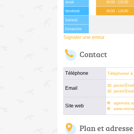
Jeudi
9h30 - 12h30
Vendredi
9h30 - 12h30
Samedi
Dimanche
Signaler une erreur
Contact
Téléphone
Téléphoner à 
janzeⓐnati
Email
janzeⓐsal
agences.sa
Site web
www.monag
Plan et adresse