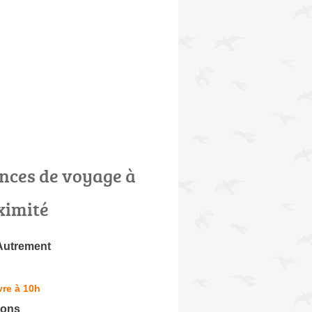
nces de voyage à
ximité
Autrement
re à 10h
ions