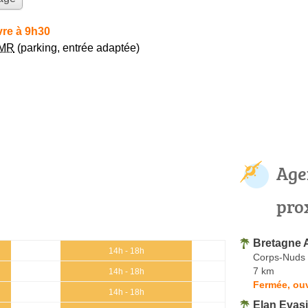
re à 9h30
MR
(parking, entrée adaptée)
Age
pro
Bretagne 
14h - 18h
Corps-Nuds
7 km
14h - 18h
Fermée, ouv
14h - 18h
Elan Evas