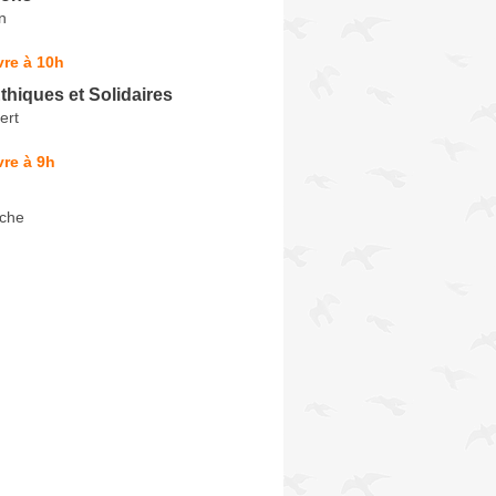
n
re à 10h
hiques et Solidaires
ert
re à 9h
iche