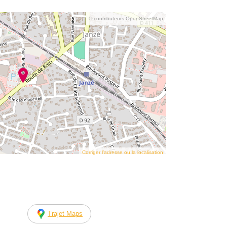
© contributeurs OpenStreetMap
Corriger l’adresse ou la localisation
Trajet Maps