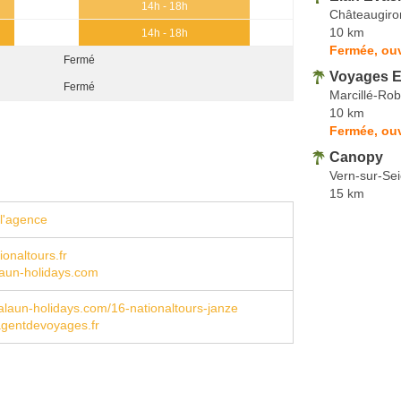
14h - 18h
Châteaugiro
10 km
14h - 18h
Fermée, ouv
Fermé
Voyages Et
Fermé
Marcillé-Rob
10 km
Fermée, ouv
Canopy
Vern-sur-Se
15 km
l'agence
onaltours.fr
aun-holidays.com
laun-holidays.com/16-nationaltours-janze
entdevoyages.fr