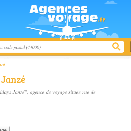
nzé
 Janzé
lidays Janzé", agence de voyage située
rue de
yage