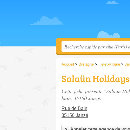
Accueil
>
Bretagne
>
Ille-et-Vilaine
>
Ja
Salaün Holidays
Cette fiche présente "Salaün Ho
bain
, 35150 Janzé.
Rue de Bain
35150 Janzé
📞 Appeler cette agence de vo