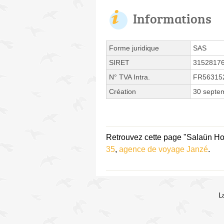
Informations
Forme juridique
SAS
SIRET
3152817
N° TVA Intra.
FR56315
Création
30 septe
Retrouvez cette page "Salaün Hol
35
,
agence de voyage Janzé
.
L