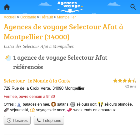
Accueil
>
Occitanie
>
Hérault
>
Montpellier
Agences de voyage Selectour Afat à
Montpellier (34000)
Listes des Selectour Afat à Montpellier.
1 agence de voyage Selectour Afat
référencée
Selectour - le Monde à la Carte
4,5 étoiles sur 5
62 avis
729 Rue de la Croix Verte, 34090 Montpellier
Fermée, ouvre demain à 9h30
Offres :
balades en mer
,
safaris
,
séjours golf
,
séjours plongée
,
séjours ski
,
voyages de noce
,
week-ends en amoureux
Horaires
Téléphone