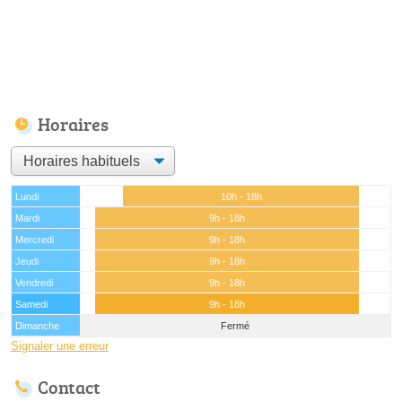
Horaires
Lundi
10h - 18h
Mardi
9h - 18h
Mercredi
9h - 18h
Jeudi
9h - 18h
Vendredi
9h - 18h
Samedi
9h - 18h
Dimanche
Fermé
Signaler une erreur
Contact