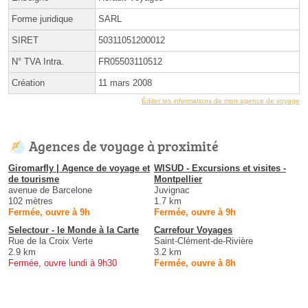
Forme juridique
SARL
SIRET
50311051200012
N° TVA Intra.
FR05503110512
Création
11 mars 2008
Éditer les informations de mon agence de voyage
Agences de voyage à proximité
Giromarfly | Agence de voyage et
WISUD - Excursions et visites -
de tourisme
Montpellier
avenue de Barcelone
Juvignac
102 mètres
1.7 km
Fermée, ouvre à 9h
Fermée, ouvre à 9h
Selectour - le Monde à la Carte
Carrefour Voyages
Rue de la Croix Verte
Saint-Clément-de-Rivière
2.9 km
3.2 km
Fermée, ouvre lundi à 9h30
Fermée, ouvre à 8h