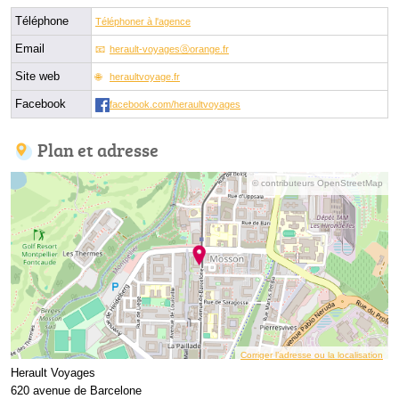
Téléphone
Téléphoner à l'agence
Email
herault-voyagesⓐorange.fr
Site web
heraultvoyage.fr
Facebook
facebook.com/heraultvoyages
Plan et adresse
© contributeurs OpenStreetMap
Corriger l’adresse ou la localisation
Herault Voyages
620 avenue de Barcelone