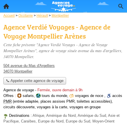
Accueil
>
Occitanie
>
Hérault
>
Montpellier
Agence Verdié Voyages - Agence de
Voyage Montpellier Arènes
Cette fiche présente "Agence Verdié Voyages - Agence de Voyage
Montpellier Arènes", agence de voyage située
avenue du mas d'argelliers
,
34070 Montpellier.
504 avenue du Mas d'Argelliers
34070 Montpellier
📞 Appeler cette agence de voyage
Agence de voyage
-
Fermée, ouvre demain à 9h
Offres :
safaris
,
tours du monde
,
voyages de noce
,
accès
PMR
(entrée adaptée, places assises PMR, toilettes accessibles)
,
circuits découverte
,
voyages à la carte
,
voyages en groupe
Destinations :
Afrique, Amérique du Nord, Amérique du Sud, Asie et
Pacifique, Caraïbes, Europe du Nord, Europe du Sud, Moyen-Orient