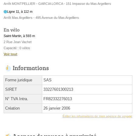
Arrêt MONTPELLIER - GARCIA LORCA - 151 Impasse du Mas Argelliers
Ligne 11, à 112 m
Arrêt Mas Argelliers - 495 Avenue du Mas Argelliers
En vélo
Saint-Martin, à 593 m
2 Rue Jean Vachet
Capacité : 0 vélos
Voir tout
Informations
Forme juridique
SAS
SIRET
33227601300213
N° TVA Intra.
FR82332276013
Création
26 janvier 2006
Éditer les informations de mon agence de voyage
Agences de voyage à proximité