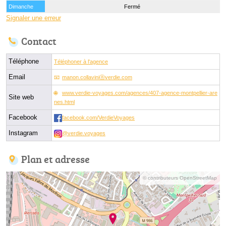
Dimanche
Fermé
Signaler une erreur
Contact
Téléphone
Téléphoner à l'agence
Email
manon.collaviniⓐverdie.com
www.verdie-voyages.com/agences/407-agence-montpellier-are
Site web
nes.html
Facebook
facebook.com/VerdieVoyages
Instagram
@verdie.voyages
Plan et adresse
© contributeurs OpenStreetMap