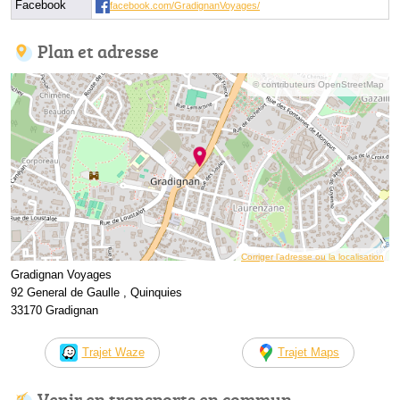
Facebook
facebook.com/GradignanVoyages/
Plan et adresse
© contributeurs OpenStreetMap
Corriger l’adresse ou la localisation
Gradignan Voyages
92 General de Gaulle , Quinquies
33170 Gradignan
Trajet Waze
Trajet Maps
Venir en transports en commun