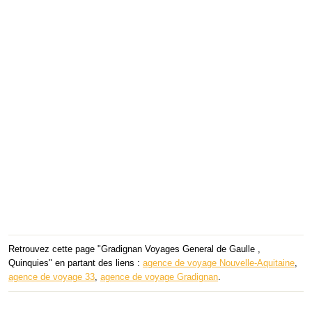
Retrouvez cette page "Gradignan Voyages General de Gaulle ,
Quinquies" en partant des liens :
agence de voyage Nouvelle-Aquitaine
,
agence de voyage 33
,
agence de voyage Gradignan
.