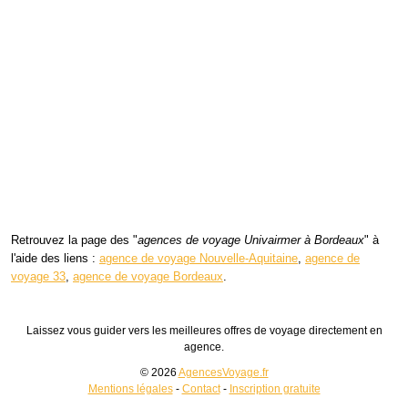
Retrouvez la page des "
agences de voyage Univairmer à Bordeaux
" à
l'aide des liens :
agence de voyage Nouvelle-Aquitaine
,
agence de
voyage 33
,
agence de voyage Bordeaux
.
Laissez vous guider vers les meilleures offres de voyage directement en
agence.
© 2026
AgencesVoyage.fr
Mentions légales
-
Contact
-
Inscription gratuite