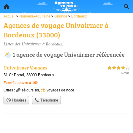
Accueil
>
Nouvelle-Aquitaine
>
Gironde
>
Bordeaux
Agences de voyage Univairmer à
Bordeaux (33000)
Listes des Univairmer à Bordeaux.
1 agence de voyage Univairmer référencée
Univairmer Voyages
4,0 étoiles sur 5
6 avis
51 Cr Portal, 33000 Bordeaux
Fermée, ouvre à 10h
Offres :
séjours ski
,
voyages de noce
Horaires
Téléphone