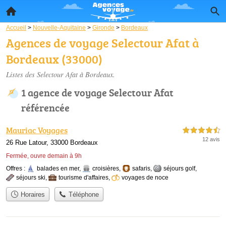
Accueil
>
Nouvelle-Aquitaine
>
Gironde
>
Bordeaux
Agences de voyage Selectour Afat à
Bordeaux (33000)
Listes des Selectour Afat à Bordeaux.
1 agence de voyage Selectour Afat
référencée
Mauriac Voyages
4,5 étoiles sur 5
12 avis
26 Rue Latour, 33000 Bordeaux
Fermée, ouvre demain à 9h
Offres :
balades en mer
,
croisières
,
safaris
,
séjours golf
,
séjours ski
,
tourisme d'affaires
,
voyages de noce
Horaires
Téléphone