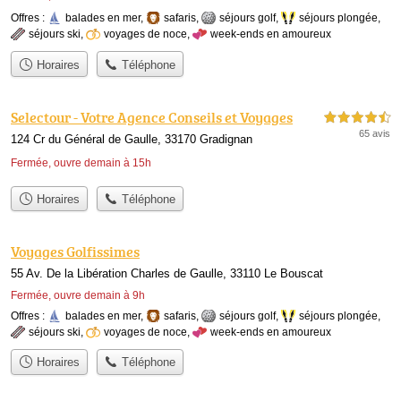
Offres :
balades en mer
,
safaris
,
séjours golf
,
séjours plongée
,
séjours ski
,
voyages de noce
,
week-ends en amoureux
Horaires
Téléphone
Selectour - Votre Agence Conseils et Voyages
4,5 étoiles sur 5
65 avis
124 Cr du Général de Gaulle, 33170 Gradignan
Fermée, ouvre demain à 15h
Horaires
Téléphone
Voyages Golfissimes
55 Av. De la Libération Charles de Gaulle, 33110 Le Bouscat
Fermée, ouvre demain à 9h
Offres :
balades en mer
,
safaris
,
séjours golf
,
séjours plongée
,
séjours ski
,
voyages de noce
,
week-ends en amoureux
Horaires
Téléphone