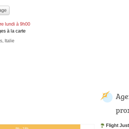
yage
e lundi à 9h00
es à la carte
, Italie
Age
pro
Flight Just
9h - 18h