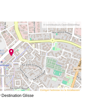
© contributeurs OpenStreetMap
Corriger l’adresse ou la localisation
Destination Glisse