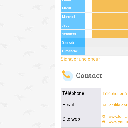
Mardi
Mercredi
Jeudi
Vendredi
Samedi
Dimanche
Signaler une erreur
Contact
Téléphone
Téléphoner à 
Email
laetitia.g
www.fun-a
Site web
www.youtu