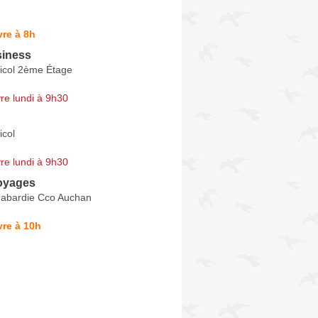
re à 8h
siness
icol 2ème Étage
re lundi à 9h30
icol
re lundi à 9h30
oyages
abardie Cco Auchan
re à 10h