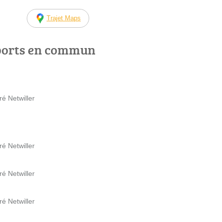
Trajet Maps
ports en commun
é Netwiller
é Netwiller
é Netwiller
é Netwiller