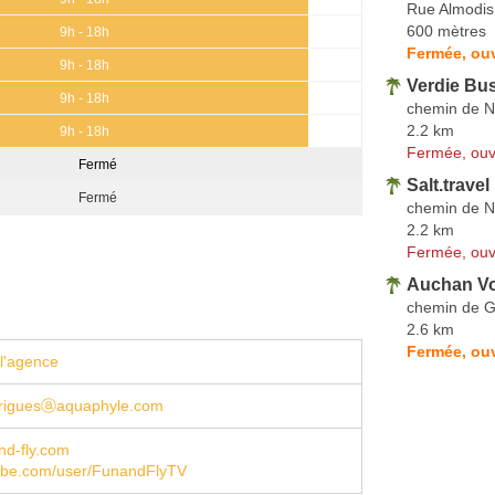
Rue Almodis
600 mètres
9h - 18h
Fermée, ouv
9h - 18h
Verdie Bu
9h - 18h
chemin de N
2.2 km
9h - 18h
Fermée, ouv
Fermé
Salt.travel
Fermé
chemin de N
2.2 km
Fermée, ouv
Auchan V
chemin de G
2.6 km
Fermée, ouv
l'agence
arriguesⓐaquaphyle.com
nd-fly.com
be.com/user/FunandFlyTV