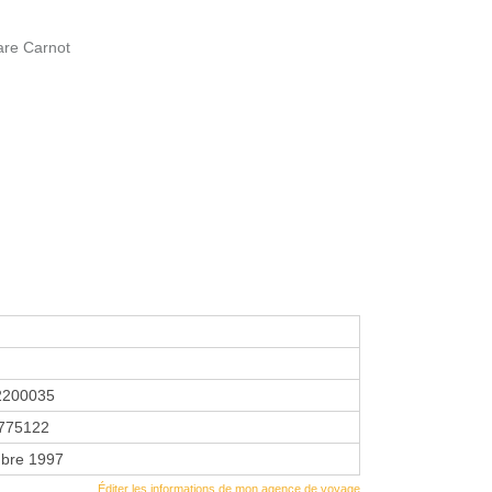
are Carnot
2200035
775122
bre 1997
Éditer les informations de mon agence de voyage