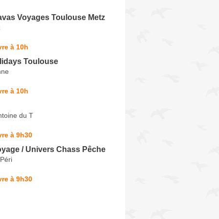
vas Voyages Toulouse Metz
z
re à 10h
lidays Toulouse
nne
re à 10h
ntoine du T
vre à 9h30
oyage / Univers Chass Pêche
Péri
vre à 9h30