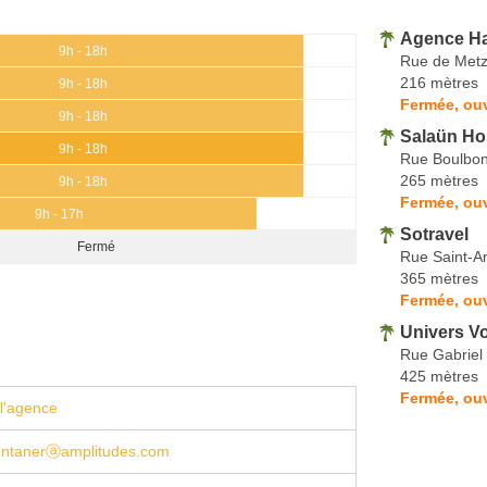
Agence Ha
9h - 18h
Rue de Met
216 mètres
9h - 18h
Fermée, ouv
9h - 18h
Salaün Ho
9h - 18h
Rue Boulbo
265 mètres
9h - 18h
Fermée, ouv
9h - 17h
Sotravel
Fermé
Rue Saint-A
365 mètres
Fermée, ou
Univers V
Rue Gabriel 
425 mètres
Fermée, ou
l'agence
ontanerⓐamplitudes.com