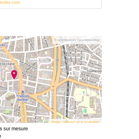
tudes.com
© contributeurs OpenStreetMap
Corriger l’adresse ou la localisation
s sur mesure
e