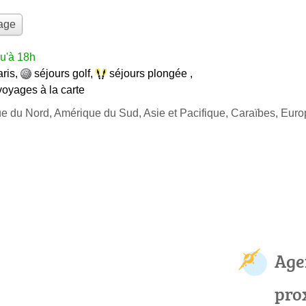
yage
u'à 18h
aris
,
séjours golf
,
séjours plongée
,
voyages à la carte
ue du Nord, Amérique du Sud, Asie et Pacifique, Caraïbes, Eur
Age
pro