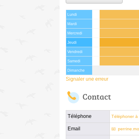
Lundi
Mardi
Mercredi
Jeudi
Vendredi
Samedi
Dimanche
Signaler une erreur
Contact
Téléphone
Téléphoner à 
Email
perrine.m