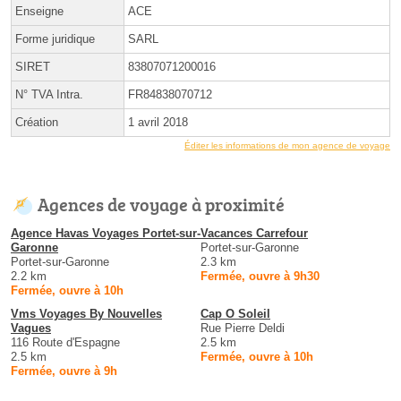
Enseigne
ACE
Forme juridique
SARL
SIRET
83807071200016
N° TVA Intra.
FR84838070712
Création
1 avril 2018
Éditer les informations de mon agence de voyage
Agences de voyage à proximité
Agence Havas Voyages Portet-sur-
Vacances Carrefour
Garonne
Portet-sur-Garonne
Portet-sur-Garonne
2.3 km
2.2 km
Fermée, ouvre à 9h30
Fermée, ouvre à 10h
Vms Voyages By Nouvelles
Cap O Soleil
Vagues
Rue Pierre Deldi
116 Route d'Espagne
2.5 km
2.5 km
Fermée, ouvre à 10h
Fermée, ouvre à 9h