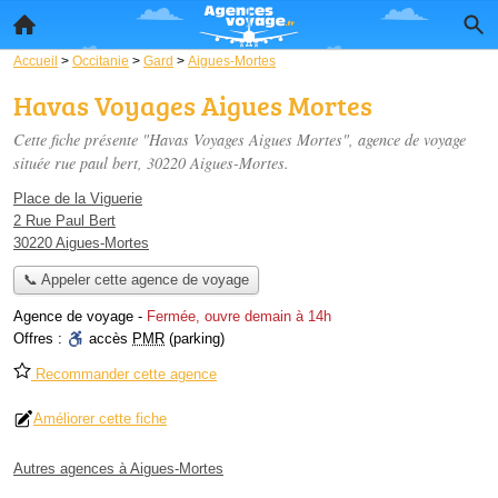
Accueil
>
Occitanie
>
Gard
>
Aigues-Mortes
Havas Voyages Aigues Mortes
Cette fiche présente "Havas Voyages Aigues Mortes", agence de voyage
située
rue paul bert
, 30220 Aigues-Mortes.
Place de la Viguerie
2 Rue Paul Bert
30220 Aigues-Mortes
📞 Appeler cette agence de voyage
Agence de voyage
-
Fermée, ouvre demain à 14h
Offres :
accès
PMR
(parking)
Recommander cette agence
Améliorer cette fiche
Autres agences à Aigues-Mortes