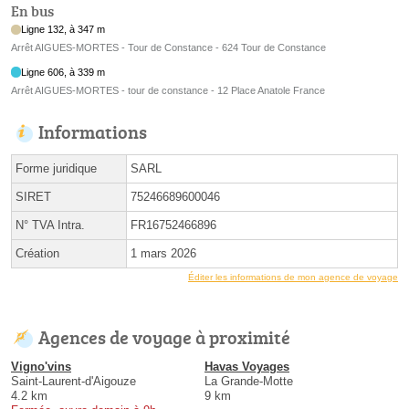
En bus
Ligne 132, à 347 m
Arrêt AIGUES-MORTES - Tour de Constance - 624 Tour de Constance
Ligne 606, à 339 m
Arrêt AIGUES-MORTES - tour de constance - 12 Place Anatole France
Informations
Forme juridique
SARL
SIRET
75246689600046
N° TVA Intra.
FR16752466896
Création
1 mars 2026
Éditer les informations de mon agence de voyage
Agences de voyage à proximité
Vigno'vins
Havas Voyages
Saint-Laurent-d'Aigouze
La Grande-Motte
4.2 km
9 km