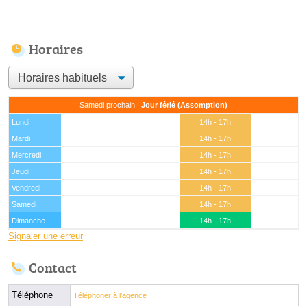
Horaires
Samedi prochain :
Jour férié (Assomption)
Lundi
14h - 17h
Mardi
14h - 17h
Mercredi
14h - 17h
Jeudi
14h - 17h
Vendredi
14h - 17h
Samedi
14h - 17h
Dimanche
14h - 17h
Signaler une erreur
Contact
Téléphone
Téléphoner à l'agence