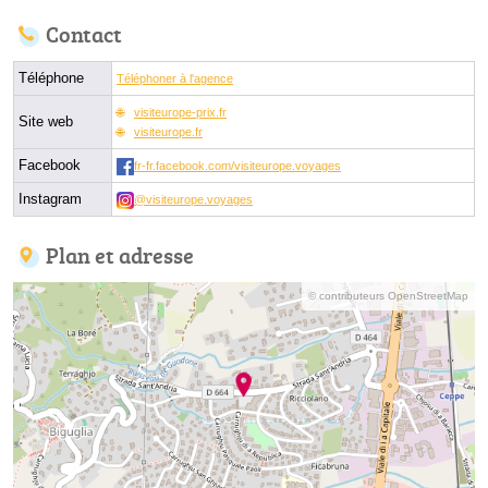
Contact
Téléphone
Téléphoner à l'agence
visiteurope-prix.fr
Site web
visiteurope.fr
Facebook
fr-fr.facebook.com/visiteurope.voyages
Instagram
@visiteurope.voyages
Plan et adresse
© contributeurs OpenStreetMap