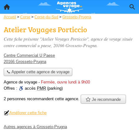
Accueil
>
Corse
>
Corse-du-Sud
>
Grosseto-Prugna
Atelier Voyages Porticcio
Cette fiche présente "Atelier Voyages Porticcio", agence de voyage située
centre commercial u paese
, 20166 Grosseto-Prugna.
Centre Commercial U Paese
20166 Grosseto-Prugna
📞 Appeler cette agence de voyage
Agence de voyage
-
Fermée, ouvre lundi à 9h00
Offres :
accès
PMR
(parking)
2 personnes
recommandent
cette agence.
Je recommande
Améliorer cette fiche
Autres agences à Grosseto-Prugna