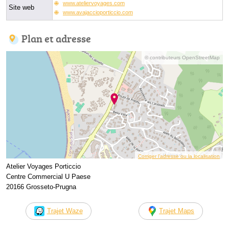
www.ateliervoyages.com
Site web
www.avajaccioporticcio.com
Plan et adresse
© contributeurs OpenStreetMap
Corriger l’adresse ou la localisation
Atelier Voyages Porticcio
Centre Commercial U Paese
20166 Grosseto-Prugna
Trajet Waze
Trajet Maps