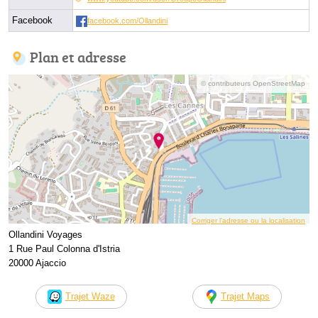
Facebook
facebook.com/Ollandini
Plan et adresse
© contributeurs OpenStreetMap
Corriger l’adresse ou la localisation
Ollandini Voyages
1 Rue Paul Colonna d'Istria
20000 Ajaccio
Trajet Waze
Trajet Maps