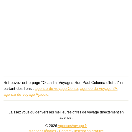
Retrouvez cette page "Ollandini Voyages Rue Paul Colonna d'Istria" en
partant des liens :
agence de voyage Corse
,
agence de voyage 2A
,
agence de voyage Ajaccio
.
Laissez vous guider vers les meilleures offres de voyage directement en
agence.
© 2026
AgencesVoyage.fr
Mentions légales
-
Contact
-
Inscription gratuite