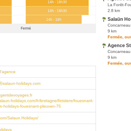
14h - 18h30
La Forêt-Fo
2.8 km
14h - 18h30
Salaün Ho
14h - 18h
Concarneau
Fermé
9 km
Fermée, ouv
Agence St
Concarneau
9 km
Fermée, ouv
l'agence
ⓐsalaun-holidays.com
entdevoyages.fr
laun-holidays.com/fr/bretagne/finistere/fouesnant-
n-holidays-fouesnant-pleuven-75
com/Salaun.Holidays/
lidays