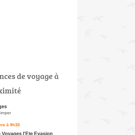
nces de voyage à
ximité
ges
uimper
vre à 9h30
 Voyages l'Ete Evasion