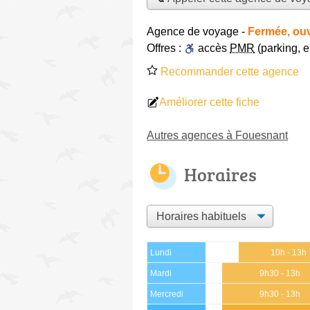
Agence de voyage
-
Fermée, ouv
Offres :
accès
PMR
(parking, 
Recommander cette agence
Améliorer cette fiche
Autres agences à Fouesnant
Horaires
Lundi
10h - 13h
Mardi
9h30 - 13h
Mercredi
9h30 - 13h