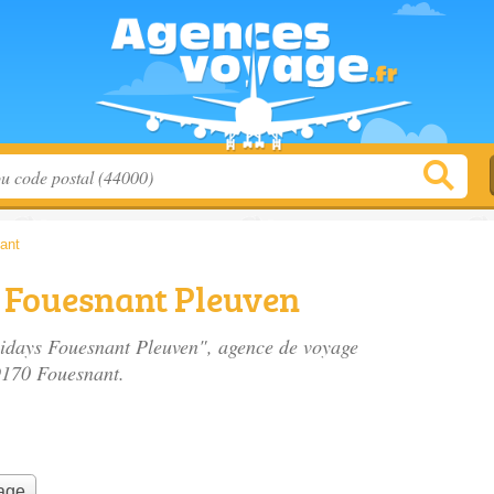
ant
 Fouesnant Pleuven
lidays Fouesnant Pleuven", agence de voyage
9170 Fouesnant.
yage