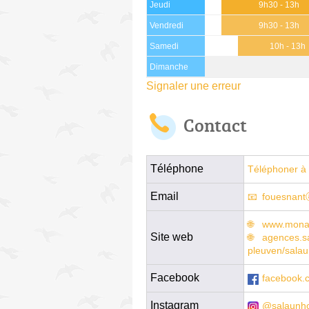
Jeudi
9h30 - 13h
Vendredi
9h30 - 13h
Samedi
10h - 13h
Dimanche
Signaler une erreur
Contact
Téléphone
Téléphoner à 
Email
fouesnant
www.monag
Site web
agences.sa
pleuven/salau
Facebook
facebook.
Instagram
@salaunho