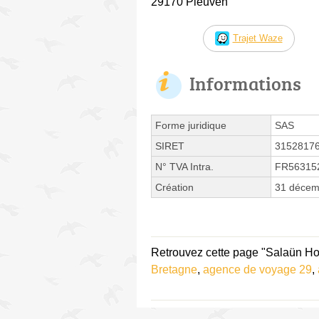
29170 Pleuven
Trajet Waze
Informations
Forme juridique
SAS
SIRET
3152817
N° TVA Intra.
FR56315
Création
31 décem
Retrouvez cette page "Salaün Ho
Bretagne
,
agence de voyage 29
,