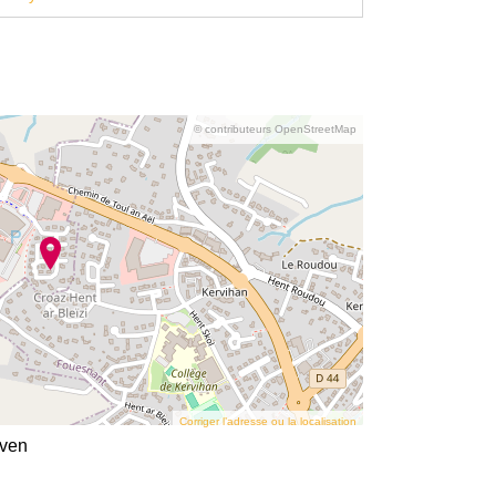
© contributeurs OpenStreetMap
Corriger l’adresse ou la localisation
uven