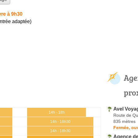
re à 9h30
entrée adaptée)
Age
pro
Avel Voya
14h - 18h
Route de Q
835 mètres
14h - 18h30
Fermée, ou
14h - 18h30
Agence de