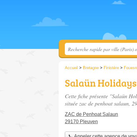
Accueil
>
Bretagne
>
Finistère
>
Fouesn
Salaün Holidays
Cette fiche présente "Salaün Ho
située
zac de penhoat salaun
, 2
ZAC de Penhoat Salaun
29170 Pleuven
📞 Appeler cette agence de vo