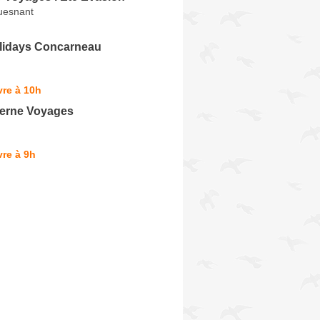
uesnant
lidays Concarneau
re à 10h
erne Voyages
re à 9h