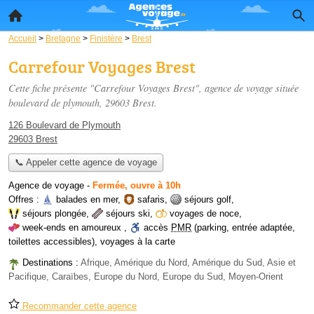
Accueil
>
Bretagne
>
Finistère
>
Brest
Carrefour Voyages Brest
Cette fiche présente "Carrefour Voyages Brest", agence de voyage située
boulevard de plymouth
, 29603 Brest.
126 Boulevard de Plymouth
29603 Brest
📞 Appeler cette agence de voyage
Agence de voyage
-
Fermée, ouvre à 10h
Offres :
balades en mer
,
safaris
,
séjours golf
,
séjours plongée
,
séjours ski
,
voyages de noce
,
week-ends en amoureux
,
accès
PMR
(parking, entrée adaptée,
toilettes accessibles)
,
voyages à la carte
Destinations :
Afrique, Amérique du Nord, Amérique du Sud, Asie et
Pacifique, Caraïbes, Europe du Nord, Europe du Sud, Moyen-Orient
Recommander cette agence