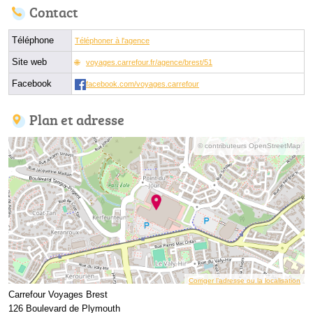
Contact
Téléphone
Téléphoner à l'agence
Site web
voyages.carrefour.fr/agence/brest/51
Facebook
facebook.com/voyages.carrefour
Plan et adresse
© contributeurs OpenStreetMap
Corriger l’adresse ou la localisation
Carrefour Voyages Brest
126 Boulevard de Plymouth