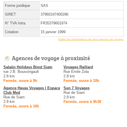
Forme juridique
SAS
SIRET
37960197400296
N° TVA Intra.
FR35379601974
Création
15 janvier 1999
Éditer les informations de mon agence de voyage
Agences de voyage à proximité
Salaün Holidays Brest Siam
Voyages Raillard
rue J.B. Boussingault
Rue Emile Zola
2.8 km
2.8 km
Fermée, ouvre à 9h
Fermée, ouvre à 10h
Agence Havas Voyages | Espace
Sun 7 Voyages
Club Med
Rue de Siam
Rue de Siam
2.8 km
2.8 km
Fermée, ouvre à 9h30
Fermée, ouvre à 10h