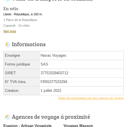
En vélo
Libelo : République, à 160 m
1 Place de la Republique
Capacité : 16 vélos
Voir tout
Informations
Enseigne
Havas Voyages
Forme juridique
SAS
SIRET
37753329403712
N° TVA Intra.
FR55377533294
Création
1 juillet 2022
Éditer les informations de mon agence de voyage
Agences de voyage à proximité
Evasion - Artisan Voyagiste
Voyages Masson