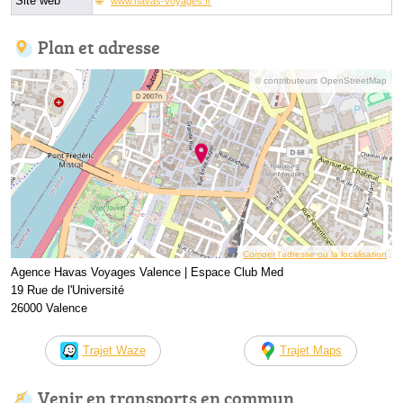
Site web
www.havas-voyages.fr
Plan et adresse
© contributeurs OpenStreetMap
Corriger l’adresse ou la localisation
Agence Havas Voyages Valence | Espace Club Med
19 Rue de l'Université
26000 Valence
Trajet Waze
Trajet Maps
Venir en transports en commun