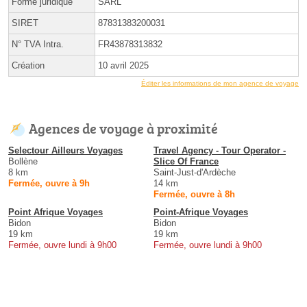
Forme juridique
SARL
SIRET
87831383200031
N° TVA Intra.
FR43878313832
Création
10 avril 2025
Éditer les informations de mon agence de voyage
Agences de voyage à proximité
Selectour Ailleurs Voyages
Travel Agency - Tour Operator -
Bollène
Slice Of France
8 km
Saint-Just-d'Ardèche
Fermée, ouvre à 9h
14 km
Fermée, ouvre à 8h
Point Afrique Voyages
Point-Afrique Voyages
Bidon
Bidon
19 km
19 km
Fermée, ouvre lundi à 9h00
Fermée, ouvre lundi à 9h00