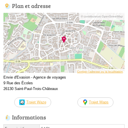
Plan et adresse
© contributeurs OpenStreetMap
Corriger l’adresse ou la localisation
Envie d'Evasion - Agence de voyages
9 Rue des Écoles
26130 Saint-Paul-Trois-Châteaux
Trajet Waze
Trajet Maps
Informations