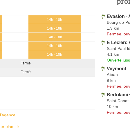
pro
Evasion - 
14h - 18h
Bourg-de-P
1.9 km
14h - 18h
Fermée, ouv
14h - 18h
E Leclerc
14h - 18h
Saint-Paul-
4.1 km
14h - 18h
Ouverte jus
Fermé
Veymont
Fermé
Alixan
9 km
Fermée, ouv
Bertolami
Saint-Donat-
10 km
Fermée, ouv
l'agence
rtolami.fr