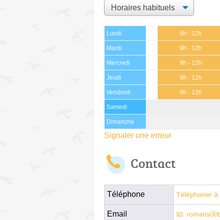
Lundi
9h - 12h
Mardi
9h - 12h
Mercredi
9h - 12h
Jeudi
9h - 12h
Vendredi
9h - 12h
Samedi
Dimanche
Signaler une erreur
Contact
Téléphone
Téléphoner à 
Email
romansⓐbe