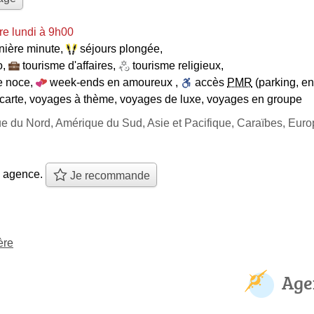
e lundi à 9h00
nière minute
,
séjours plongée
,
o
,
tourisme d'affaires
,
tourisme religieux
,
e noce
,
week-ends en amoureux
,
accès
PMR
(parking, en
carte
,
voyages à thème
,
voyages de luxe
,
voyages en groupe
ue du Nord, Amérique du Sud, Asie et Pacifique, Caraïbes, Eur
e agence.
Je recommande
ère
Age