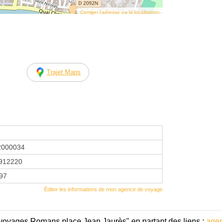
Corriger l’adresse ou la localisation
Trajet Maps
2000034
912220
997
Éditer les informations de mon agence de voyage
 voyages Romans place Jean Jaurès" en partant des liens :
age