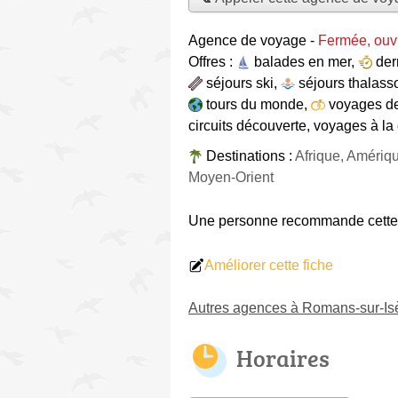
Agence de voyage
-
Fermée, ouvr
Offres :
balades en mer
,
der
séjours ski
,
séjours thalass
tours du monde
,
voyages d
circuits découverte
,
voyages à la 
Destinations :
Afrique, Amériq
Moyen-Orient
Une personne
recommande
cett
Améliorer cette fiche
Autres agences à Romans-sur-Is
Horaires