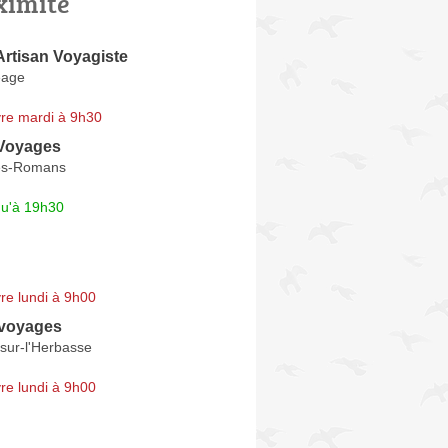
ximité
Artisan Voyagiste
éage
re mardi à 9h30
 Voyages
lès-Romans
qu'à 19h30
re lundi à 9h00
 voyages
sur-l'Herbasse
re lundi à 9h00