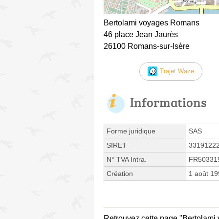
Bertolami voyages Romans
46 place Jean Jaurès
26100 Romans-sur-Isère
Trajet Waze
Informations
Forme juridique
SAS
SIRET
3319122
N° TVA Intra.
FR50331
Création
1 août 1
Retrouvez cette page "Bertolami