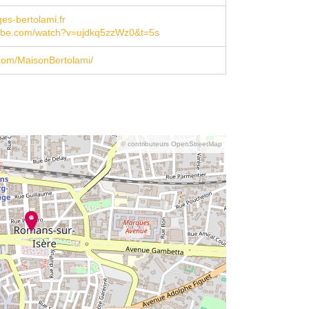
s-bertolami.fr
be.com/watch?v=ujdkq5zzWz0&t=5s
com/MaisonBertolami/
© contributeurs OpenStreetMap