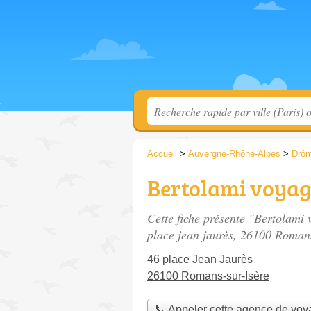
Accueil
>
Auvergne-Rhône-Alpes
>
Drô
Bertolami voya
Cette fiche présente "Bertolami
place jean jaurès
, 26100 Romans
46 place Jean Jaurès
26100 Romans-sur-Isère
📞 Appeler cette agence de vo