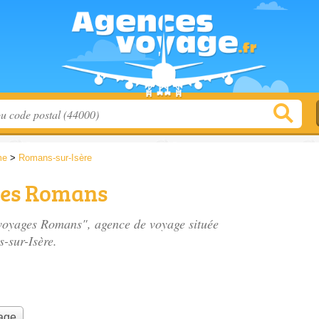
me
>
Romans-sur-Isère
ges Romans
 voyages Romans", agence de voyage située
-sur-Isère.
yage