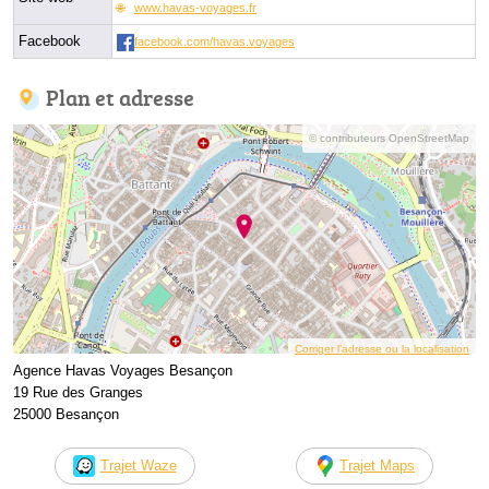
www.havas-voyages.fr
Facebook
facebook.com/havas.voyages
Plan et adresse
© contributeurs OpenStreetMap
Corriger l’adresse ou la localisation
Agence Havas Voyages Besançon
19 Rue des Granges
25000 Besançon
Trajet Waze
Trajet Maps