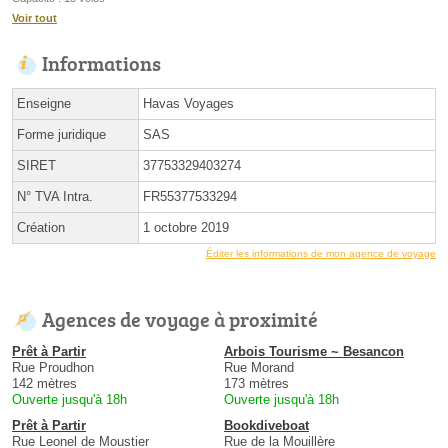
Voir tout
Informations
Enseigne
Havas Voyages
Forme juridique
SAS
SIRET
37753329403274
N° TVA Intra.
FR55377533294
Création
1 octobre 2019
Éditer les informations de mon agence de voyage
Agences de voyage à proximité
Prêt à Partir
Arbois Tourisme ~ Besancon
Rue Proudhon
Rue Morand
142 mètres
173 mètres
Ouverte jusqu'à 18h
Ouverte jusqu'à 18h
Prêt à Partir
Bookdiveboat
Rue Leonel de Moustier
Rue de la Mouillère