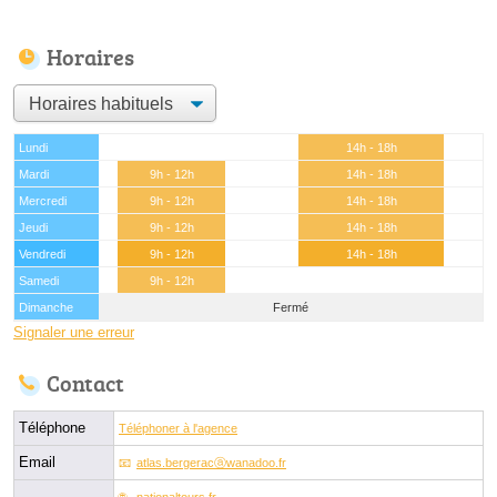
Horaires
Lundi
14h - 18h
Mardi
9h - 12h
14h - 18h
Mercredi
9h - 12h
14h - 18h
Jeudi
9h - 12h
14h - 18h
Vendredi
9h - 12h
14h - 18h
Samedi
9h - 12h
Dimanche
Fermé
Signaler une erreur
Contact
Téléphone
Téléphoner à l'agence
Email
atlas.bergeracⓐwanadoo.fr
nationaltours.fr