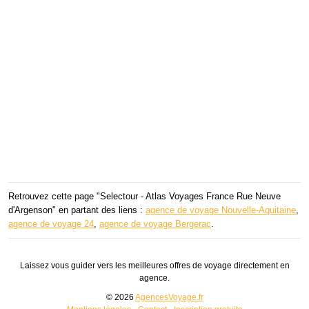
Retrouvez cette page "Selectour - Atlas Voyages France Rue Neuve
d'Argenson" en partant des liens :
agence de voyage Nouvelle-Aquitaine
,
agence de voyage 24
,
agence de voyage Bergerac
.
Laissez vous guider vers les meilleures offres de voyage directement en
agence.
© 2026
AgencesVoyage.fr