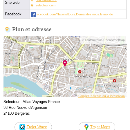
Site web
selectour.com
Facebook
facebook.com/Nationaltours.Demandez.nous.le.monde
Plan et adresse
© contributeurs OpenStreetMap
Corriger l’adresse ou la localisation
Selectour - Atlas Voyages France
93 Rue Neuve d'Argenson
24100 Bergerac
Trajet Waze
Trajet Maps