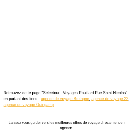
Retrouvez cette page "Selectour - Voyages Rouillard Rue Saint-Nicolas"
en partant des liens :
agence de voyage Bretagne
,
agence de voyage 22
,
agence de voyage Guingamp
.
Laissez vous guider vers les meilleures offres de voyage directement en
agence.