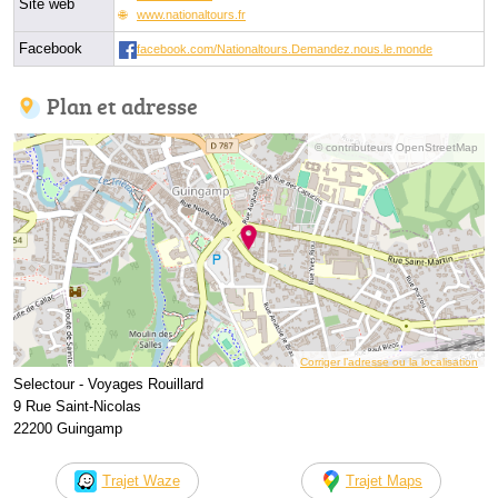
Site web
www.nationaltours.fr
Facebook
facebook.com/Nationaltours.Demandez.nous.le.monde
Plan et adresse
© contributeurs OpenStreetMap
Corriger l’adresse ou la localisation
Selectour - Voyages Rouillard
9 Rue Saint-Nicolas
22200 Guingamp
Trajet Waze
Trajet Maps