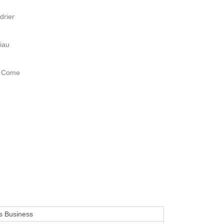
drier
iau
t Come
s Business