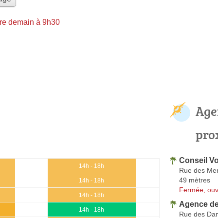
re demain à 9h30
Age
pro
Conseil Vo
0
14h - 18h
Rue des Mer
49 mètres
0
14h - 18h
Fermée, ouv
0
14h - 18h
Agence de
0
14h - 18h
Rue des Da