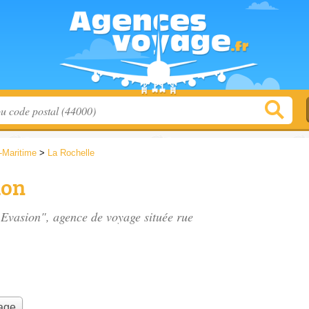
-Maritime
>
La Rochelle
ion
 Evasion", agence de voyage située
rue
.
yage