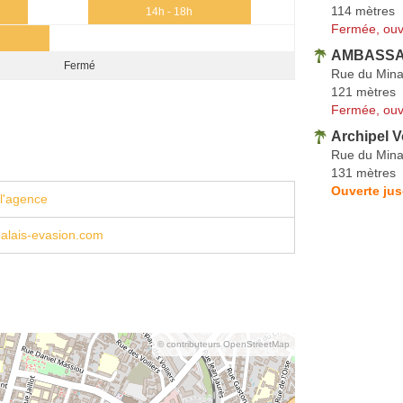
114 mètres
0
14h - 18h
Fermée, ouv
AMBASSAD
Fermé
Rue du Min
121 mètres
Fermée, ouv
Archipel 
Rue du Min
131 mètres
Ouverte jus
l'agence
lais-evasion.com
© contributeurs OpenStreetMap