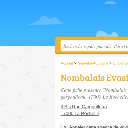
Accueil
>
Nouvelle-Aquitaine
>
Charente
Nombalais Evas
Cette fiche présente "Nombalais
gargoulleau
, 17000 La Rochelle
3 Bis Rue Gargoulleau
17000 La Rochelle
📞 Appeler cette agence de vo