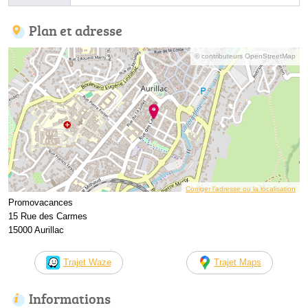
Plan et adresse
© contributeurs OpenStreetMap
Corriger l’adresse ou la localisation
Promovacances
15 Rue des Carmes
15000 Aurillac
Trajet Waze
Trajet Maps
Informations