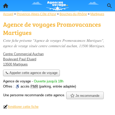
Accueil
>
Provence-Alpes-Côte d'Azur
>
Bouches-du-Rhône
>
Martigues
Agence de voyages Promovacances
Martigues
Cette fiche présente "Agence de voyages Promovacances Martigues",
agence de voyage située
centre commercial auchan
, 13500 Martigues.
Centre Commercial Auchan
Boulevard Paul Eluard
13500 Martigues
📞 Appeler cette agence de voyage
Agence de voyage
-
Ouverte jusqu'à 18h
Offres :
accès
PMR
(parking, entrée adaptée)
Une personne
recommande
cette agence.
Je recommande
Améliorer cette fiche