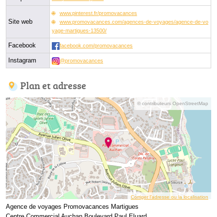
www.pinterest.fr/promovacances
Site web
www.promovacances.com/agences-de-voyages/agence-de-vo
yage-martigues-13500/
Facebook
facebook.com/promovacances
Instagram
@promovacances
Plan et adresse
© contributeurs OpenStreetMap
Corriger l’adresse ou la localisation
Agence de voyages Promovacances Martigues
Centre Commercial Auchan Boulevard Paul Eluard