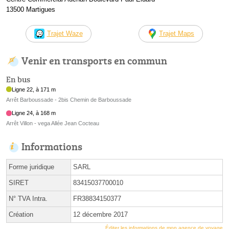
13500 Martigues
Trajet Waze
Trajet Maps
Venir en transports en commun
En bus
Ligne 22, à 171 m
Arrêt Barboussade - 2bis Chemin de Barboussade
Ligne 24, à 168 m
Arrêt Villon - vega Allée Jean Cocteau
Informations
Forme juridique
SARL
SIRET
83415037700010
N° TVA Intra.
FR38834150377
Création
12 décembre 2017
Éditer les informations de mon agence de voyage