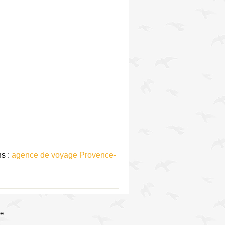
ns :
agence de voyage Provence-
e.