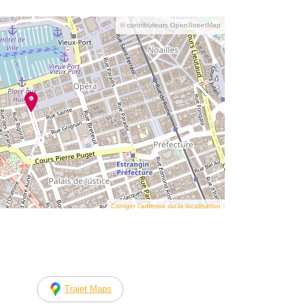
© contributeurs OpenStreetMap
Corriger l’adresse ou la localisation
Trajet Maps