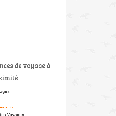
nces de voyage à
ximité
yages
re à 9h
des Voyages