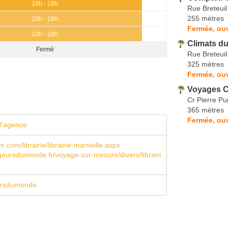
10h - 18h
Rue Breteuil
255 mètres
10h - 18h
Fermée, ou
10h - 18h
Climats d
Fermé
Rue Breteuil
325 mètres
Fermée, ouv
Voyages C
Cr Pierre Pu
365 mètres
Fermée, ou
l'agence
dm.com/librairie/librairie-marseille.aspx
ursdumonde.fr/voyage-sur-mesure/divers/librairi
rsdumonde