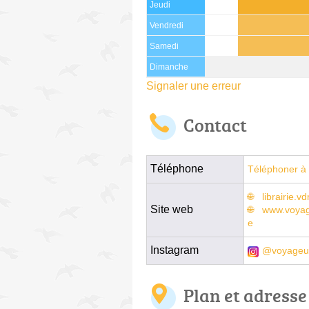
Jeudi
Vendredi
Samedi
Dimanche
Signaler une erreur
Contact
Téléphone
Téléphoner à 
librairie.v
Site web
www.voyage
e
Instagram
@voyageu
Plan et adresse