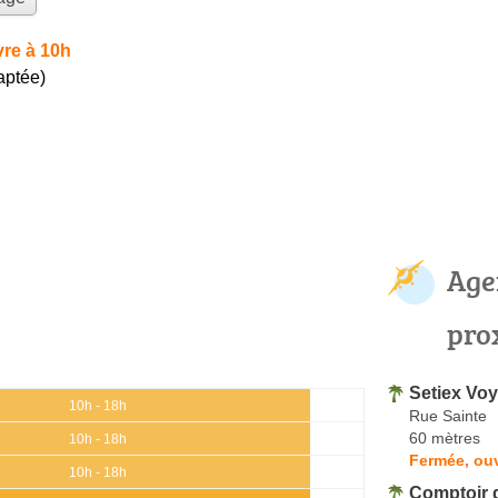
re à 10h
aptée)
Age
pro
Setiex Vo
10h - 18h
Rue Sainte
60 mètres
10h - 18h
Fermée, ouv
10h - 18h
Comptoir 