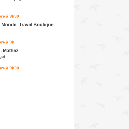
vre à 9h30
u Monde- Travel Boutique
re à 9h
. Mathez
get
vre à 9h30