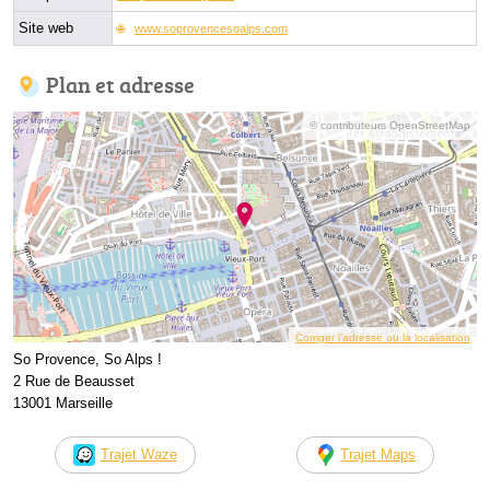
Site web
www.soprovencesoalps.com
Plan et adresse
© contributeurs OpenStreetMap
Corriger l’adresse ou la localisation
So Provence, So Alps !
2 Rue de Beausset
13001 Marseille
Trajet Waze
Trajet Maps