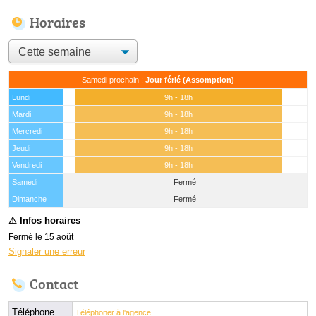
Horaires
Samedi prochain :
Jour férié (Assomption)
Lundi
9h - 18h
Mardi
9h - 18h
Mercredi
9h - 18h
Jeudi
9h - 18h
Vendredi
9h - 18h
Samedi
Fermé
(15 août)
Dimanche
Fermé
Fermé le 15 août
Signaler une erreur
Contact
Téléphone
Téléphoner à l'agence