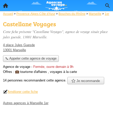
Accueil
>
Provence-Alpes-Côte d'Azur
>
Bouches-du-Rhône
>
Marseille
>
1er
Castellane Voyages
Cette fiche présente "Castellane Voyages", agence de voyage située
place
jules guesde
, 13001 Marseille.
4 place Jules Guesde
13001 Marseille
📞 Appeler cette agence de voyage
Agence de voyage
-
Fermée, ouvre demain à 9h
Offres :
tourisme d'affaires
,
voyages à la carte
14 personnes
recommandent
cette agence.
Je recommande
Améliorer cette fiche
Autres agences à Marseille 1er