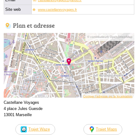
Site web
www.castellanevoyages.fr
Plan et adresse
© contributeurs OpenStreetMap
Corriger l’adresse ou la localisation
Castellane Voyages
4 place Jules Guesde
13001 Marseille
Trajet Waze
Trajet Maps