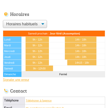
Horaires
Samedi prochain :
Jour férié (Assomption)
Lundi
9h - 12h
14h - 18h
Mardi
9h - 12h
14h - 18h
Mercredi
9h - 12h
14h - 18h
Jeudi
9h - 12h
14h - 18h
Vendredi
9h - 12h
14h15 - 18h
Samedi
9h - 12h30
Dimanche
Fermé
Signaler une erreur
Contact
Téléphone
Téléphoner à l'agence
Email
castellanevoyagesⓐyahoo.fr