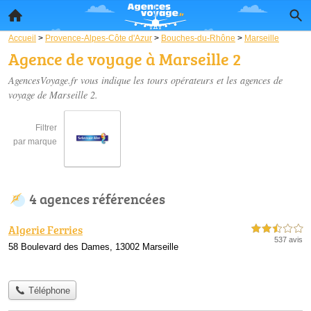
Accueil
>
Provence-Alpes-Côte d'Azur
>
Bouches-du-Rhône
>
Marseille
Agence de voyage à Marseille 2
AgencesVoyage.fr vous indique les tours opérateurs et les
agences de
voyage de Marseille 2
.
Filtrer
par marque
4 agences référencées
Algerie Ferries
2,5 étoiles sur 5
537 avis
58 Boulevard des Dames, 13002 Marseille
Téléphone