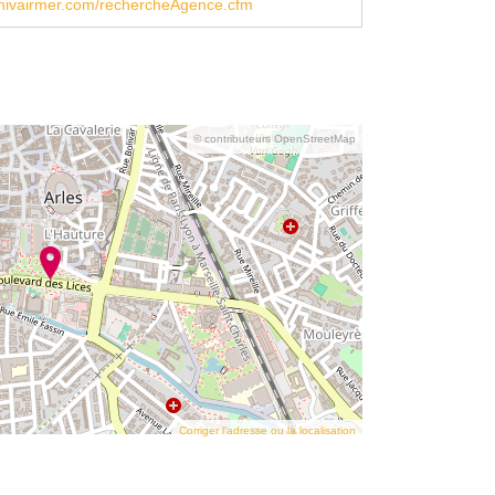
nivairmer.com/rechercheAgence.cfm
© contributeurs OpenStreetMap
Corriger l’adresse ou la localisation