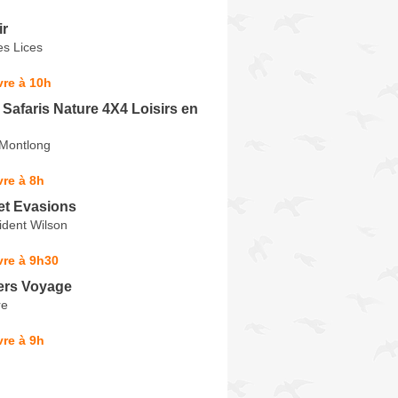
ir
es Lices
re à 10h
afaris Nature 4X4 Loisirs en
 Montlong
re à 8h
et Evasions
ident Wilson
vre à 9h30
ers Voyage
re
re à 9h