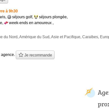
re à 9h30
aris
,
séjours golf
,
séjours plongée
,
ce
,
week-ends en amoureux
,
ue du Nord, Amérique du Sud, Asie et Pacifique, Caraïbes, Eur
e agence.
Je recommande
Age
pro