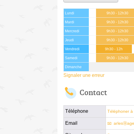
Lundi
9h30 - 12h30
Mardi
9h30 - 12h30
Mercredi
9h30 - 12h30
Jeudi
9h30 - 12h30
Vendredi
9h30 - 12h
Samedi
9h30 - 12h30
Dimanche
Signaler une erreur
Contact
Téléphone
Téléphoner à 
Email
arlesⓐage