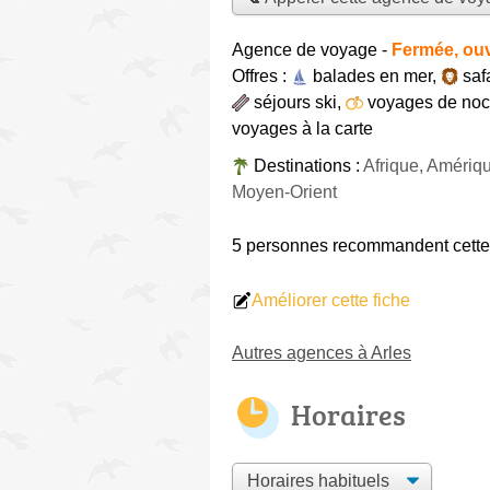
Agence de voyage
-
Fermée, ouv
Offres :
balades en mer
,
saf
séjours ski
,
voyages de no
voyages à la carte
Destinations :
Afrique, Amériq
Moyen-Orient
5 personnes
recommandent
cett
Améliorer cette fiche
Autres agences à Arles
Horaires