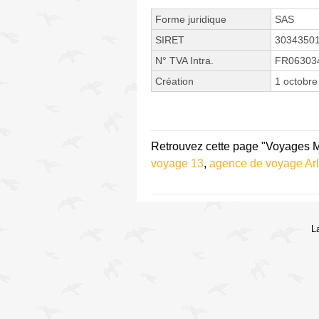
Forme juridique
SAS
SIRET
3034350
N° TVA Intra.
FR06303
Création
1 octobre
Retrouvez cette page "Voyages Ma
voyage 13
,
agence de voyage Ar
L