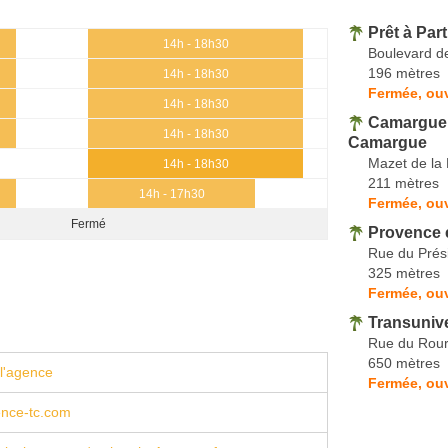
Prêt à Part
14h - 18h30
Boulevard d
196 mètres
14h - 18h30
Fermée, ouv
14h - 18h30
Camargue S
14h - 18h30
Camargue
Mazet de la
14h - 18h30
211 mètres
14h - 17h30
Fermée, ouv
Fermé
Provence 
Rue du Prés
325 mètres
Fermée, ou
Transuniv
Rue du Rou
650 mètres
l'agence
Fermée, ouv
nce-tc.com