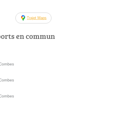
Trajet Maps
ports en commun
e Combes
e Combes
e Combes