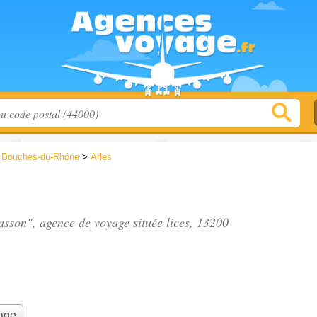
>
Bouches-du-Rhône
>
Arles
asson", agence de voyage située
lices
, 13200
yage