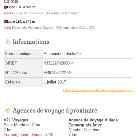
En bus
Ligne 101, à 921 m
Arrêt Avenue de Provence - 8 Avenue de Provence
Ligne 114, à 743 m
Arrêt Maternelle Alphonse Daudet - 9 Chemin de la Cabro d'Or
Informations
Forme juridique
Association déclarée
SIRET
43322274200044
N° TVA Intra.
FR61433222742
Création
1 juillet 2017
Éditer les informations de mon agence de voyage
Agences de voyage à proximité
V2L Voyages
Agence de Voyage Village
Saint-Martin-de-Crau
Camarguais Agvc
7 km
Quartier Fourchon
Fermée, ouvre demain à 14h
7 km