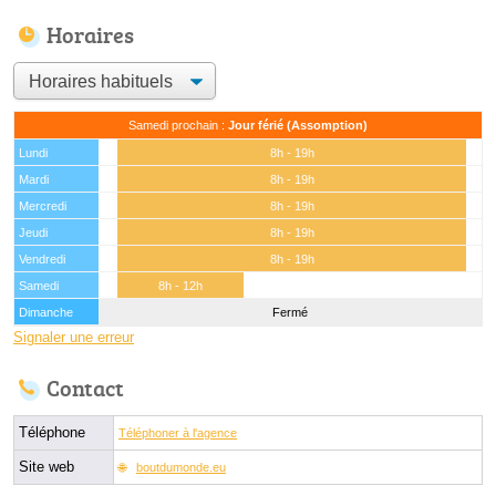
Horaires
Samedi prochain :
Jour férié (Assomption)
Lundi
8h - 19h
Mardi
8h - 19h
Mercredi
8h - 19h
Jeudi
8h - 19h
Vendredi
8h - 19h
Samedi
8h - 12h
Dimanche
Fermé
Signaler une erreur
Contact
Téléphone
Téléphoner à l'agence
Site web
boutdumonde.eu