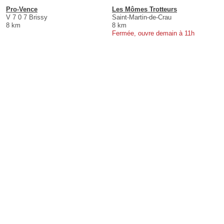
Pro-Vence
Les Mômes Trotteurs
V 7 0 7 Brissy
Saint-Martin-de-Crau
8 km
8 km
Fermée, ouvre demain à 11h